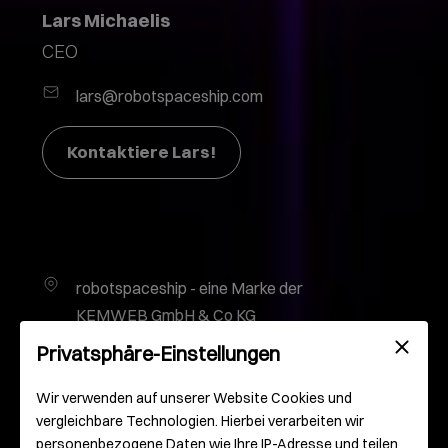
Lars Michaelis
CEO
lars@robotspaceship.com
Kontaktiere Lars!
robotspaceship - eine Marke der
KEMWEB GmbH & Co KG
Gutenbergplatz 2
Privatsphäre-Einstellungen
55116 Mainz
Deutschland
Wir verwenden auf unserer Website Cookies und
vergleichbare Technologien. Hierbei verarbeiten wir
personenbezogene Daten wie Ihre IP-Adresse und teilen