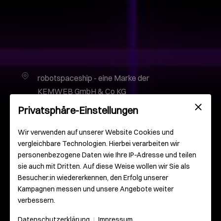
robotspaceship - eine Marke der
KEMWEB GmbH & Co KG
Gutenbergplatz 2
Privatsphäre-Einstellungen
55116 Mainz
Deutschland
Wir verwenden auf unserer Website Cookies und
vergleichbare Technologien. Hierbei verarbeiten wir
personenbezogene Daten wie Ihre IP-Adresse und teilen
info@robotspaceship.com
sie auch mit Dritten. Auf diese Weise wollen wir Sie als
Besucher:in wiedererkennen, den Erfolg unserer
0 61 31 – 93 000 – 0
Kampagnen messen und unsere Angebote weiter
verbessern.
Datenschutzerklärung
Impressum
|